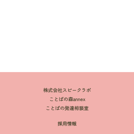
株式会社スピークラボ
ことばの森annex
ことばの発達相談室
採用情報